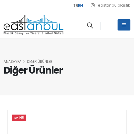
eastanbulplastik
TR
EN
ANASAYFA
DIĞER ÜRÜNLER
Diğer Ürünler
EP 145