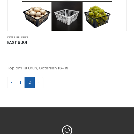
DIĞER ÜRÜNLER
EAST 6001
Toplam
19
Ürün, Göterilen
16-19
‹
1
2
›